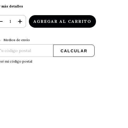
 más detalles
CAMBIAR CP
regas para el CP:
Medios de envío
CALCULAR
sé mi código postal