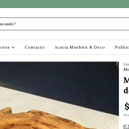
uctos
Contacto
Acacia Muebles & Deco
Políti
Ini
Me
M
d
$
Pre