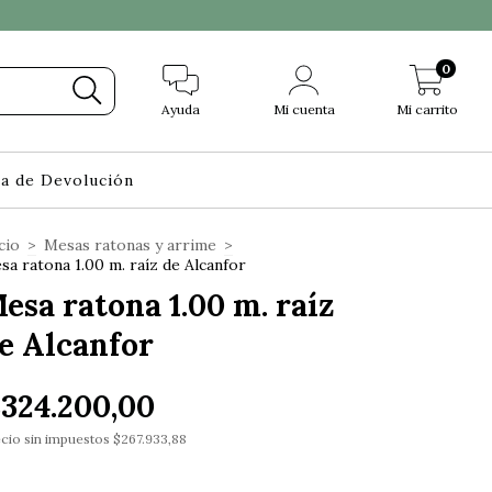
0
Ayuda
Mi cuenta
Mi carrito
ca de Devolución
cio
>
Mesas ratonas y arrime
>
sa ratona 1.00 m. raíz de Alcanfor
esa ratona 1.00 m. raíz
e Alcanfor
324.200,00
cio sin impuestos
$267.933,88