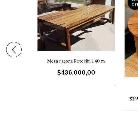
OF
Mesa ratona Peteribí 1.40 m.
$436.000,00
a x 1 metro
,00
$38